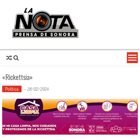
La Nota Prensa De Sonora
Noticias del día
«Rickettsia»
Política
-
28/02/2024