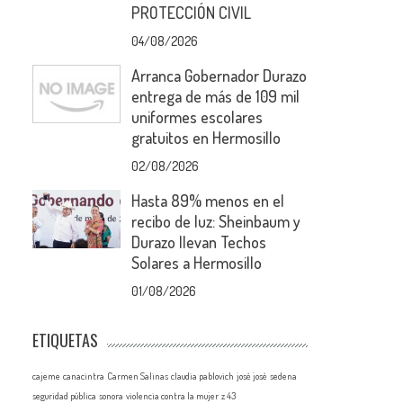
PROTECCIÓN CIVIL
04/08/2026
Arranca Gobernador Durazo
e
entrega de más de 109 mil
uniformes escolares
gratuitos en Hermosillo
02/08/2026
Hasta 89% menos en el
recibo de luz: Sheinbaum y
Durazo llevan Techos
Solares a Hermosillo
01/08/2026
s
ETIQUETAS
cajeme
canacintra
Carmen Salinas
claudia pablovich
josé josé
sedena
seguridad pública
sonora
violencia contra la mujer
z 43