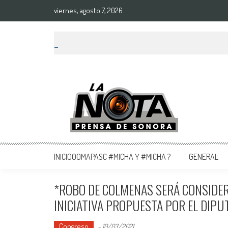
viernes, agosto 7, 2026
La Nota Prensa De Sonora
Noticias del día
INICIOOOMAPASC #MICHA Y #MICHA ?
GENERAL
*ROBO DE COLMENAS SERÁ CONSIDE
INICIATIVA PROPUESTA POR EL DIP
Congreso
-
10/03/2021