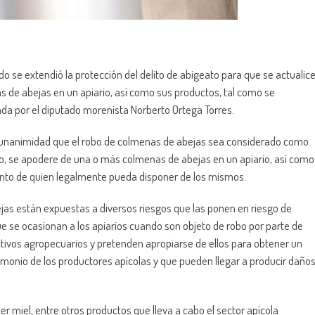
o se extendió la protección del delito de abigeato para que se actualic
as de abejas en un apiario, así como sus productos, tal como se
sada por el diputado morenista Norberto Ortega Torres.
 unanimidad que el robo de colmenas de abejas sea considerado como
uso, se apodere de una o más colmenas de abejas en un apiario, así como
iento de quien legalmente pueda disponer de los mismos.
as están expuestas a diversos riesgos que las ponen en riesgo de
ue se ocasionan a los apiarios cuando son objeto de robo por parte de
tivos agropecuarios y pretenden apropiarse de ellos para obtener un
rimonio de los productores apícolas y que pueden llegar a producir daño
er miel, entre otros productos que lleva a cabo el sector apícola