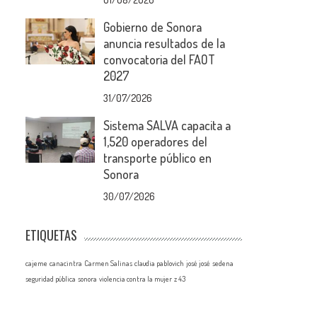
Gobierno de Sonora
anuncia resultados de la
convocatoria del FAOT
2027
31/07/2026
Sistema SALVA capacita a
1,520 operadores del
transporte público en
Sonora
30/07/2026
ETIQUETAS
cajeme
canacintra
Carmen Salinas
claudia pablovich
josé josé
sedena
seguridad pública
sonora
violencia contra la mujer
z 43