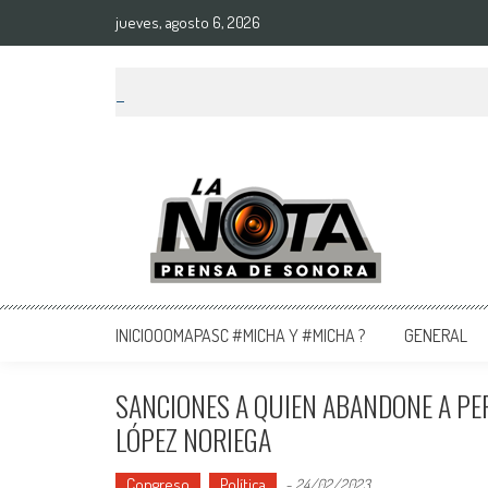
jueves, agosto 6, 2026
La Nota Prensa De Sonora
Noticias del día
INICIOOOMAPASC #MICHA Y #MICHA ?
GENERAL
SANCIONES A QUIEN ABANDONE A PE
LÓPEZ NORIEGA
Congreso
Política
-
24/02/2023