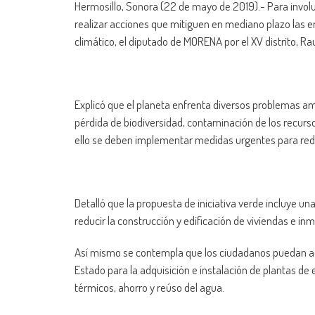
Hermosillo, Sonora (22 de mayo de 2019).- Para involu
realizar acciones que mitiguen en mediano plazo las 
climático, el diputado de MORENA por el XV distrito, Raul
Explicó que el planeta enfrenta diversos problemas am
pérdida de biodiversidad, contaminación de los recursos
ello se deben implementar medidas urgentes para red
Detalló que la propuesta de iniciativa verde incluye un
reducir la construcción y edificación de viviendas e i
Así mismo se contempla que los ciudadanos puedan ac
Estado para la adquisición e instalación de plantas de e
térmicos, ahorro y reúso del agua.