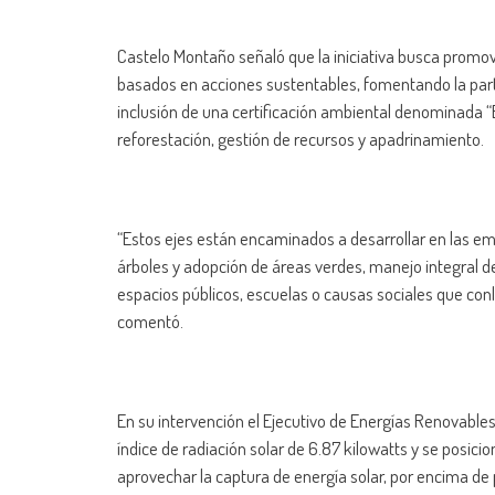
Castelo Montaño señaló que la iniciativa busca promo
basados en acciones sustentables, fomentando la parti
inclusión de una certificación ambiental denominada “
reforestación, gestión de recursos y apadrinamiento.
“Estos ejes están encaminados a desarrollar en las em
árboles y adopción de áreas verdes, manejo integral de
espacios públicos, escuelas o causas sociales que conl
comentó.
En su intervención el Ejecutivo de Energías Renovables
índice de radiación solar de 6.87 kilowatts y se posici
aprovechar la captura de energía solar, por encima de