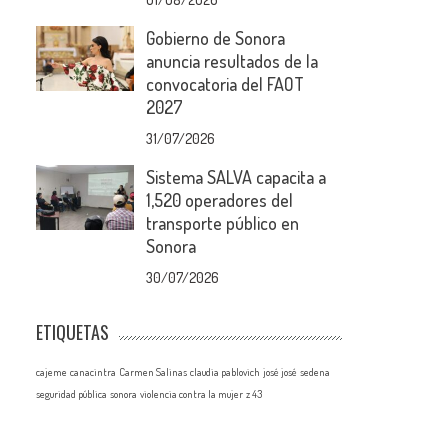
Gobierno de Sonora
anuncia resultados de la
convocatoria del FAOT
2027
31/07/2026
Sistema SALVA capacita a
1,520 operadores del
transporte público en
Sonora
30/07/2026
ETIQUETAS
cajeme
canacintra
Carmen Salinas
claudia pablovich
josé josé
sedena
seguridad pública
sonora
violencia contra la mujer
z 43