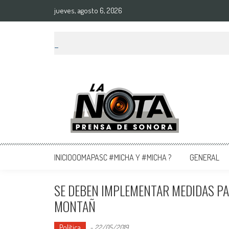
jueves, agosto 6, 2026
La Nota Prensa De Sonora
Noticias del día
INICIOOOMAPASC #MICHA Y #MICHA ?
GENERAL
SE DEBEN IMPLEMENTAR MEDIDAS PA
MONTAÑ
Política
-
22/05/2019