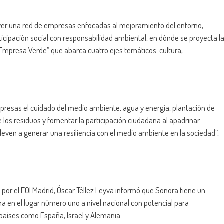
ver una red de empresas enfocadas al mejoramiento del entorno,
cipación social con responsabilidad ambiental, en dónde se proyecta l
Empresa Verde” que abarca cuatro ejes temáticos: cultura,
presas el cuidado del medio ambiente, agua y energía, plantación de
 los residuos y fomentar la participación ciudadana al apadrinar
leven a generar una resiliencia con el medio ambiente en la sociedad”,
 por el EOI Madrid, Óscar Téllez Leyva informó que Sonora tiene un
ona en el lugar número uno a nivel nacional con potencial para
 países como España, Israel y Alemania.