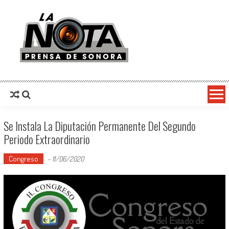
La Nota Prensa De Sonora
Noticias del día
Se Instala La Diputación Permanente Del Segundo
Periodo Extraordinario
Congreso
-
11/06/2020