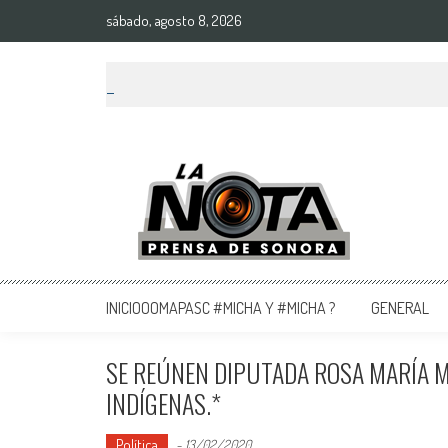
sábado, agosto 8, 2026
La Nota Prensa De Sonora
Noticias del día
INICIOOOMAPASC #MICHA Y #MICHA ?
GENERAL
SE REÚNEN DIPUTADA ROSA MARÍA 
INDÍGENAS.*
Política
-
13/02/2020