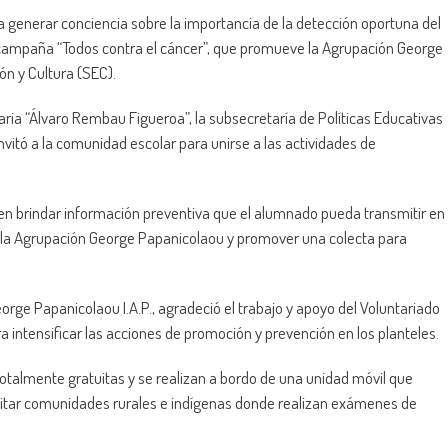
a generar conciencia sobre la importancia de la detección oportuna del
la campaña “Todos contra el cáncer”, que promueve la Agrupación George
ón y Cultura (SEC).
ria “Álvaro Rembau Figueroa”, la subsecretaría de Políticas Educativas
nvitó a la comunidad escolar para unirse a las actividades de
 en brindar información preventiva que el alumnado pueda transmitir en
za la Agrupación George Papanicolaou y promover una colecta para
George Papanicolaou I.A.P., agradeció el trabajo y apoyo del Voluntariado
 intensificar las acciones de promoción y prevención en los planteles.
totalmente gratuitas y se realizan a bordo de una unidad móvil que
sitar comunidades rurales e indígenas donde realizan exámenes de