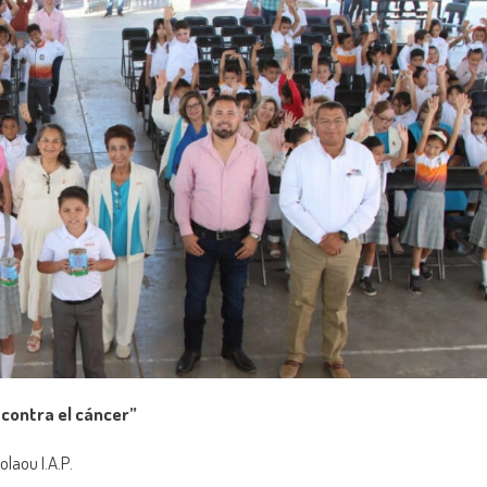
contra el cáncer”
laou I.A.P.