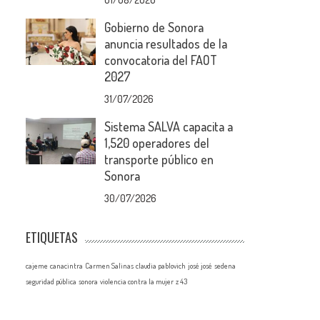
Gobierno de Sonora
anuncia resultados de la
convocatoria del FAOT
2027
31/07/2026
Sistema SALVA capacita a
1,520 operadores del
transporte público en
Sonora
30/07/2026
ETIQUETAS
cajeme
canacintra
Carmen Salinas
claudia pablovich
josé josé
sedena
seguridad pública
sonora
violencia contra la mujer
z 43