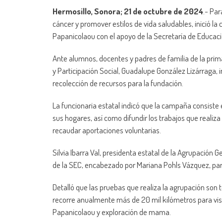
Hermosillo, Sonora; 21 de octubre de 2024
.- Par
cáncer y promover estilos de vida saludables, inició 
Papanicolaou con el apoyo de la Secretaría de Educaci
Ante alumnos, docentes y padres de familia de la prima
y Participación Social, Guadalupe González Lizárraga, i
recolección de recursos para la fundación.
La funcionaria estatal indicó que la campaña consiste
sus hogares, así como difundir los trabajos que reali
recaudar aportaciones voluntarias.
Silvia Ibarra Val, presidenta estatal de la Agrupación 
de la SEC, encabezado por Mariana Pohls Vázquez, para
Detalló que las pruebas que realiza la agrupación son 
recorre anualmente más de 20 mil kilómetros para vi
Papanicolaou y exploración de mama.