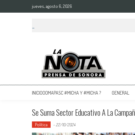
jueves, agosto 6, 2026
La Nota Prensa De Sonora
Noticias del día
INICIOOOMAPASC #MICHA Y #MICHA ?
GENERAL
Se Suma Sector Educativo A La Campañ
Política
-
22/10/2024