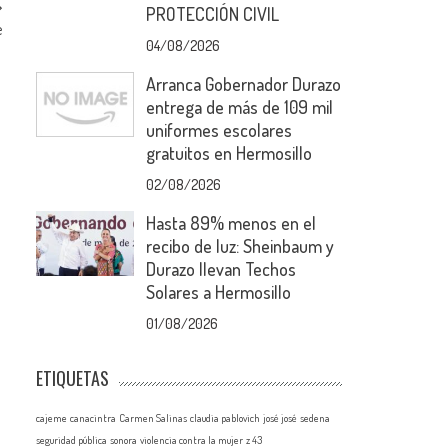
PROTECCIÓN CIVIL
e
04/08/2026
Arranca Gobernador Durazo
entrega de más de 109 mil
uniformes escolares
gratuitos en Hermosillo
02/08/2026
Hasta 89% menos en el
recibo de luz: Sheinbaum y
Durazo llevan Techos
Solares a Hermosillo
01/08/2026
ETIQUETAS
cajeme
canacintra
Carmen Salinas
claudia pablovich
josé josé
sedena
seguridad pública
sonora
violencia contra la mujer
z 43