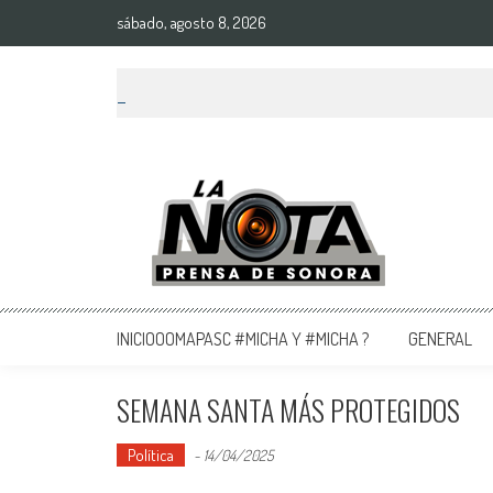
sábado, agosto 8, 2026
La Nota Prensa De Sonora
Noticias del día
INICIOOOMAPASC #MICHA Y #MICHA ?
GENERAL
SEMANA SANTA MÁS PROTEGIDOS
Política
-
14/04/2025