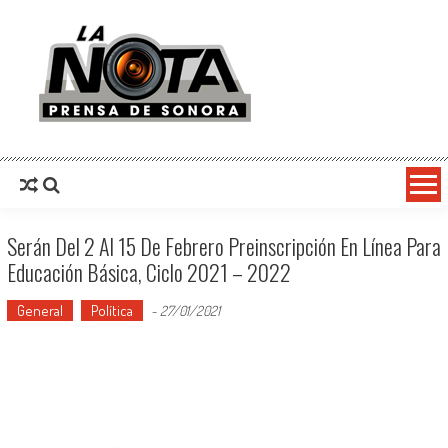
La Nota Prensa De Sonora
Noticias del día
Serán Del 2 Al 15 De Febrero Preinscripción En Línea Para
Educación Básica, Ciclo 2021 – 2022
General
Política
-
27/01/2021