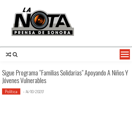
La Nota Prensa De Sonora
Noticias del día
Sigue Programa “Familias Solidarias” Apoyando A Niños Y
Jóvenes Vulnerables
Política
-
14/10/2020