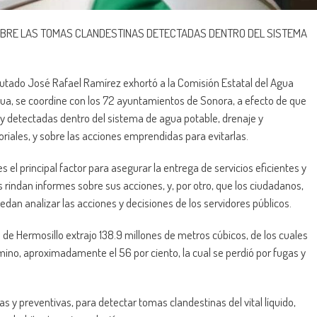
SOBRE LAS TOMAS CLANDESTINAS DETECTADAS DENTRO DEL SISTEMA
putado José Rafael Ramírez exhortó a la Comisión Estatal del Agua
gua, se coordine con los 72 ayuntamientos de Sonora, a efecto de que
 y detectadas dentro del sistema de agua potable, drenaje y
oriales, y sobre las acciones emprendidas para evitarlas.
el principal factor para asegurar la entrega de servicios eficientes y
es rindan informes sobre sus acciones, y, por otro, que los ciudadanos,
edan analizar las acciones y decisiones de los servidores públicos.
de Hermosillo extrajo 138.9 millones de metros cúbicos, de los cuales
mino, aproximadamente el 56 por ciento, la cual se perdió por fugas y
s y preventivas, para detectar tomas clandestinas del vital líquido,