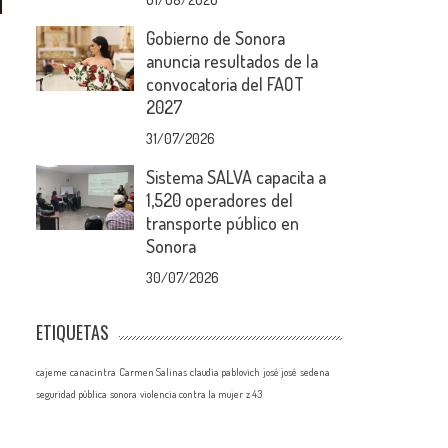
Gobierno de Sonora
anuncia resultados de la
convocatoria del FAOT
2027
31/07/2026
Sistema SALVA capacita a
1,520 operadores del
transporte público en
Sonora
30/07/2026
ETIQUETAS
cajeme
canacintra
Carmen Salinas
claudia pablovich
josé josé
sedena
seguridad pública
sonora
violencia contra la mujer
z 43