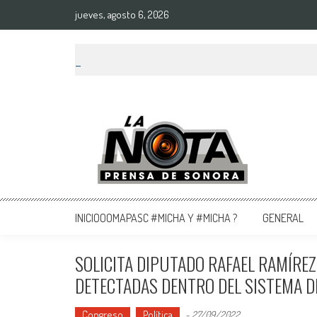
jueves, agosto 6, 2026
La Nota Prensa De Sonora
Noticias del día
INICIOOOMAPASC #MICHA Y #MICHA ?
GENERAL
SOLICITA DIPUTADO RAFAEL RAMÍRE
DETECTADAS DENTRO DEL SISTEMA D
Congreso
Política
-
27/09/2022