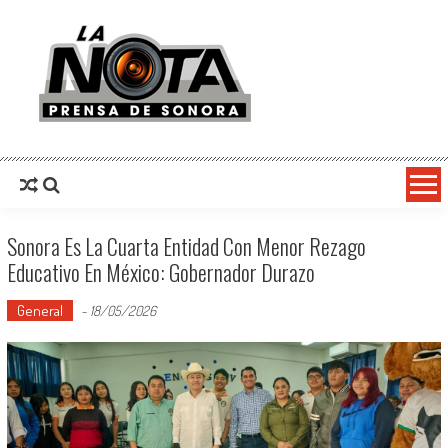
La Nota Prensa De Sonora
Noticias del día
Sonora Es La Cuarta Entidad Con Menor Rezago
Educativo En México: Gobernador Durazo
General
-
18/05/2026