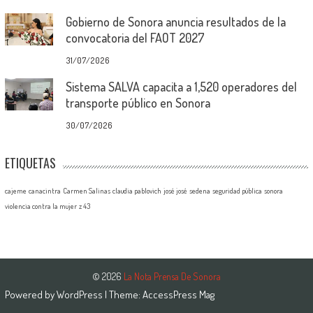
Gobierno de Sonora anuncia resultados de la
convocatoria del FAOT 2027
31/07/2026
Sistema SALVA capacita a 1,520 operadores del
transporte público en Sonora
30/07/2026
ETIQUETAS
cajeme
canacintra
Carmen Salinas
claudia pablovich
josé josé
sedena
seguridad pública
sonora
violencia contra la mujer
z 43
© 2026
La Nota Prensa De Sonora
Powered by
WordPress
| Theme:
AccessPress Mag