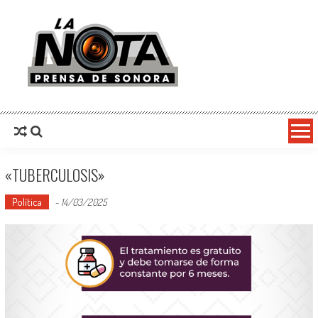
La Nota Prensa De Sonora
Noticias del día
«TUBERCULOSIS»
Política
-
14/03/2025