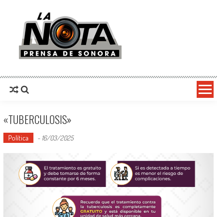
La Nota Prensa De Sonora
Noticias del día
«TUBERCULOSIS»
Política
-
16/03/2025