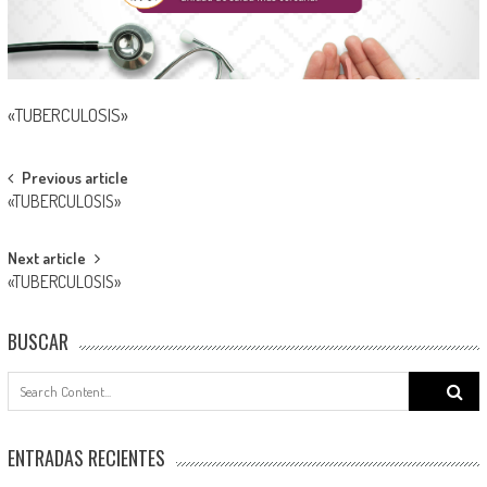
«TUBERCULOSIS»
Post
Previous article
«TUBERCULOSIS»
navigation
Next article
«TUBERCULOSIS»
BUSCAR
Search
for:
ENTRADAS RECIENTES