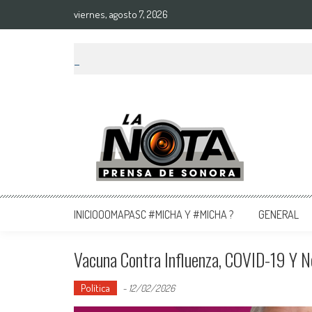
viernes, agosto 7, 2026
La Nota Prensa De Sonora
Noticias del día
INICIOOOMAPASC #MICHA Y #MICHA ?
GENERAL
Vacuna Contra Influenza, COVID-19 Y 
Política
-
12/02/2026