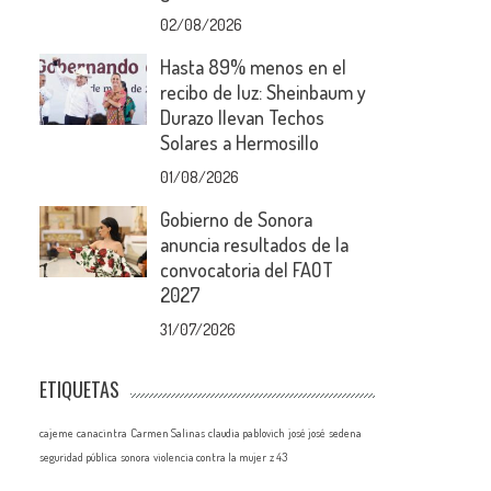
02/08/2026
Hasta 89% menos en el
recibo de luz: Sheinbaum y
Durazo llevan Techos
Solares a Hermosillo
01/08/2026
Gobierno de Sonora
anuncia resultados de la
convocatoria del FAOT
2027
31/07/2026
ETIQUETAS
cajeme
canacintra
Carmen Salinas
claudia pablovich
josé josé
sedena
seguridad pública
sonora
violencia contra la mujer
z 43