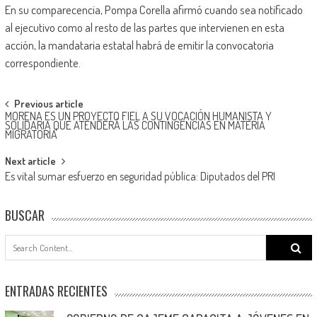
En su comparecencia, Pompa Corella afirmó cuando sea notificado
al ejecutivo como al resto de las partes que intervienen en esta
acción, la mandataria estatal habrá de emitir la convocatoria
correspondiente.
Post
Previous article
MORENA ES UN PROYECTO FIEL A SU VOCACIÓN HUMANISTA Y
navigation
SOLIDARIA QUE ATENDERÁ LAS CONTINGENCIAS EN MATERIA
MIGRATORIA
Next article
Es vital sumar esfuerzo en seguridad pública: Diputados del PRI
BUSCAR
Search
for:
ENTRADAS RECIENTES