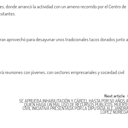
es, donde arrancó la actividad con un ameno recorrido por el Centro de
isitantes.
ora» aprovechó para desayunar unos tradicionales tacos dorados junto 
á reuniones con jóvenes, con sectores empresariales y sociedad civil
Next article
SE APRUEBA INHABILITACIÓN Y CÁRCEL HASTA POR 50 AÑOS 
QUIEN HAGA UN MAL USO DE RECURSOS PÚBLICOS: MUERT
CIVIL INICIATIVA PRESENTADA POR LA DIPUTADA ALEJANDR
LÓPEZ NORIEG