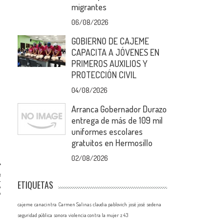
migrantes
06/08/2026
GOBIERNO DE CAJEME
CAPACITA A JÓVENES EN
PRIMEROS AUXILIOS Y
a
PROTECCIÓN CIVIL
04/08/2026
Arranca Gobernador Durazo
entrega de más de 109 mil
uniformes escolares
gratuitos en Hermosillo
02/08/2026
A
E
ETIQUETAS
A
A
cajeme
canacintra
Carmen Salinas
claudia pablovich
josé josé
sedena
seguridad pública
sonora
violencia contra la mujer
z 43