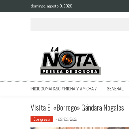
domingo, agosto 9, 2026
La Nota Prensa De Sonora
Noticias del día
INICIOOOMAPASC #MICHA Y #MICHA ?
GENERAL
Visita El «Borrego» Gándara Nogales
Congreso
-
09/03/2021