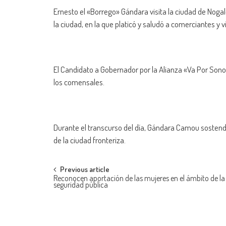
Ernesto el «Borrego» Gándara visita la ciudad de Nogal
la ciudad, en la que platicó y saludó a comerciantes y v
El Candidato a Gobernador por la Alianza «Va Por Son
los comensales.
Durante el transcurso del día, Gándara Camou sostendr
de la ciudad fronteriza.
Post
Previous article
Reconocen aportación de las mujeres en el ámbito de la
seguridad pública
navigation