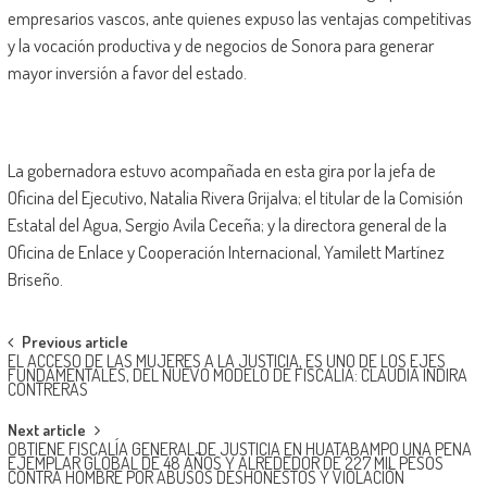
empresarios vascos, ante quienes expuso las ventajas competitivas
y la vocación productiva y de negocios de Sonora para generar
mayor inversión a favor del estado.
La gobernadora estuvo acompañada en esta gira por la jefa de
Oficina del Ejecutivo, Natalia Rivera Grijalva; el titular de la Comisión
Estatal del Agua, Sergio Avila Ceceña; y la directora general de la
Oficina de Enlace y Cooperación Internacional, Yamilett Martínez
Briseño.
Post
Previous article
EL ACCESO DE LAS MUJERES A LA JUSTICIA, ES UNO DE LOS EJES
navigation
FUNDAMENTALES, DEL NUEVO MODELO DE FISCALIA: CLAUDIA INDIRA
CONTRERAS
Next article
OBTIENE FISCALÍA GENERAL DE JUSTICIA EN HUATABAMPO UNA PENA
EJEMPLAR GLOBAL DE 48 AÑOS Y ALREDEDOR DE 227 MIL PESOS
CONTRA HOMBRE POR ABUSOS DESHONESTOS Y VIOLACIÓN