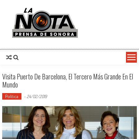
La Nota Prensa De Sonora
Noticias del día
Visita Puerto De Barcelona, El Tercero Más Grande En El
Mundo
Política
-
24/02/2019