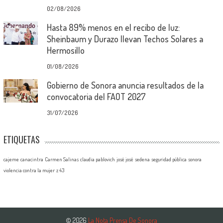
02/08/2026
Hasta 89% menos en el recibo de luz:
Sheinbaum y Durazo llevan Techos Solares a
Hermosillo
01/08/2026
Gobierno de Sonora anuncia resultados de la
convocatoria del FAOT 2027
31/07/2026
ETIQUETAS
cajeme
canacintra
Carmen Salinas
claudia pablovich
josé josé
sedena
seguridad pública
sonora
violencia contra la mujer
z 43
© 2026
La Nota Prensa De Sonora