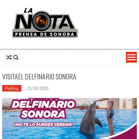
La Nota Prensa De Sonora
Noticias del día
VISITAEL DELFINARIO SONORA
Política
-
25/05/2025