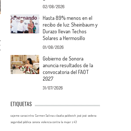
02/08/2026
Hasta 89% menos en el
recibo de luz: Sheinbaum y
Durazo llevan Techos
Solares a Hermosillo
r
01/08/2026
o
Gobierno de Sonora
anuncia resultados de la
convocatoria del FAOT
2027
31/07/2026
ETIQUETAS
cajeme
canacintra
Carmen Salinas
claudia pablovich
josé josé
sedena
seguridad pública
sonora
violencia contra la mujer
z 43