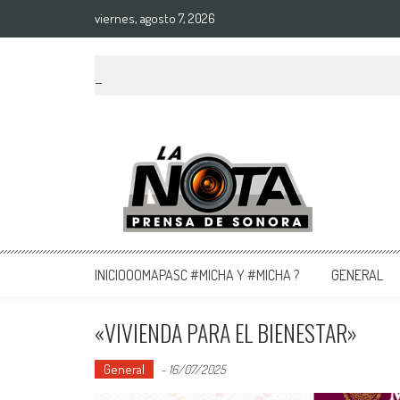
viernes, agosto 7, 2026
La Nota Prensa De Sonora
Noticias del día
INICIOOOMAPASC #MICHA Y #MICHA ?
GENERAL
«VIVIENDA PARA EL BIENESTAR»
General
-
16/07/2025