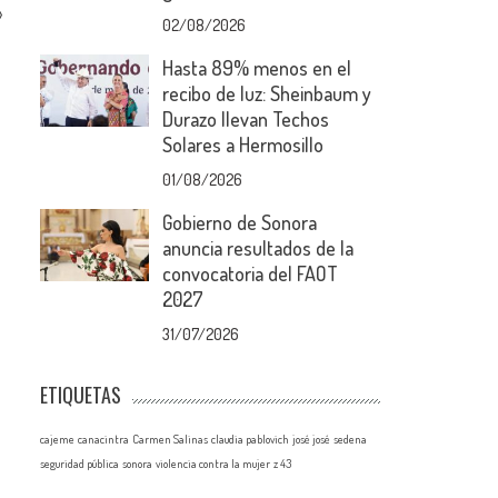
»
02/08/2026
Hasta 89% menos en el
recibo de luz: Sheinbaum y
Durazo llevan Techos
Solares a Hermosillo
01/08/2026
Gobierno de Sonora
anuncia resultados de la
convocatoria del FAOT
2027
31/07/2026
ETIQUETAS
cajeme
canacintra
Carmen Salinas
claudia pablovich
josé josé
sedena
seguridad pública
sonora
violencia contra la mujer
z 43