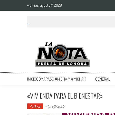
viernes, agosto 7, 2026
La Nota Prensa De Sonora
Noticias del día
INICIOOOMAPASC #MICHA Y #MICHA ?
GENERAL
«VIVIENDA PARA EL BIENESTAR»
Política
-
15/08/2025