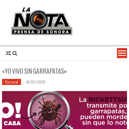
La Nota Prensa De Sonora
Noticias del día
«YO VIVO SIN GARRAPATAS»
General
-
16/03/2026