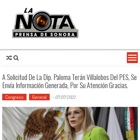
La Nota Prensa De Sonora
Noticias del día
A Solicitud De La Dip. Paloma Terán Villalobos Del PES, Se
Envía Información Generada, Por Su Atención Gracias.
Congreso
General
-
07/07/2022