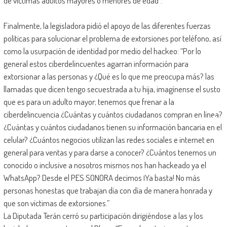
de víctimas adultos mayores o menores de edad”
.
Finalmente, la legisladora pidió el apoyo de las diferentes fuerzas
políticas para solucionar el problema de extorsiones por teléfono, así
como la usurpación de identidad por medio del hackeo: “Por lo
general estos ciberdelincuentes agarran información para
extorsionar a las personas y ¿Qué es lo que me preocupa más? las
llamadas que dicen tengo secuestrada a tu hija, imagínense el susto
que es para un adulto mayor; tenemos que frenar a la
ciberdelincuencia ¿Cuántas y cuántos ciudadanos compran en línea?
¿Cuántas y cuántos ciudadanos tienen su información bancaria en el
celular? ¿Cuántos negocios utilizan las redes sociales e internet en
general para ventas y para darse a conocer? ¿Cuántos tenemos un
conocido o inclusive a nosotros mismos nos han hackeado ya el
WhatsApp? Desde el PES SONORA decimos ¡Ya basta! No más
personas honestas que trabajan día con día de manera honrada y
que son víctimas de extorsiones.”
La Diputada Terán cerró su participación dirigiéndose a las y los