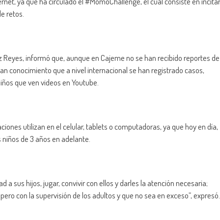
ernet, ya que ha circulado el #MomoChallenge, el cual consiste en incita
e retos.
 Reyes, informó que, aunque en Cajeme no se han recibido reportes de
gan conocimiento que a nivel internacional se han registrado casos,
niños que ven videos en Youtube.
iones utilizan en el celular, tablets o computadoras, ya que hoy en día,
s niños de 3 años en adelante.
 a sus hijos, jugar, convivir con ellos y darles la atención necesaria;
 pero con la supervisión de los adultos y que no sea en exceso”, expresó.