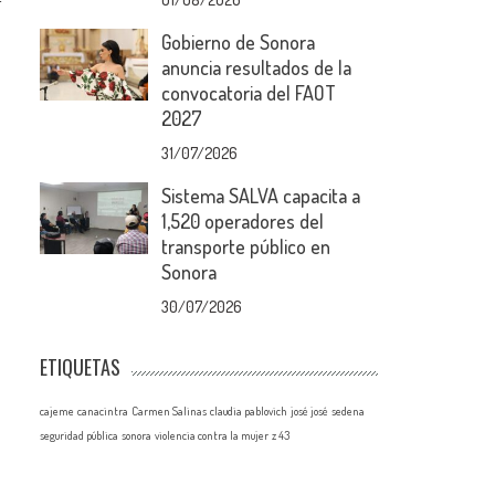
r
Gobierno de Sonora
anuncia resultados de la
convocatoria del FAOT
2027
31/07/2026
Sistema SALVA capacita a
1,520 operadores del
transporte público en
Sonora
30/07/2026
ETIQUETAS
cajeme
canacintra
Carmen Salinas
claudia pablovich
josé josé
sedena
seguridad pública
sonora
violencia contra la mujer
z 43