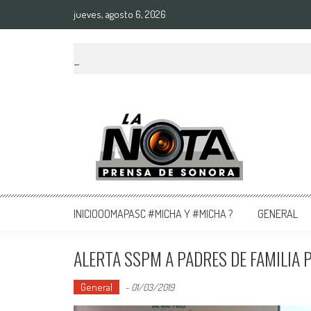
jueves, agosto 6, 2026
La Nota Prensa De Sonora
Noticias del día
INICIOOOMAPASC #MICHA Y #MICHA ?
GENERAL
ALERTA SSPM A PADRES DE FAMILIA 
General
-
01/03/2019