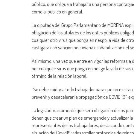
público, que obligue a trabajar a una persona contagiad
como al público en general.
La diputada del Grupo Parlamentario de MORENA explicó 
obligación de los titulares de los entes públicos oblig
cualquier otro virus que ponga en riesgo la vida de otr
castigará con sanción pecuniaria e inhabilitación del se
Así mismo, una vez que entre en vigor las reformas a di
por cualquier virus que ponga en riesgo la vida de sus
término de la relación laboral.
“Se debe cuidar a todo trabajador para que no existan
prevenir y desacelerar la propagación de COVID 19”, ex
La legisladora comentó que será obligación de los patr
tienen que crear un plan de emergencia y actualizar la 
representantes de los trabajadores, destacando que to
situación del Covid19 y desarrollar protocolos de reinc