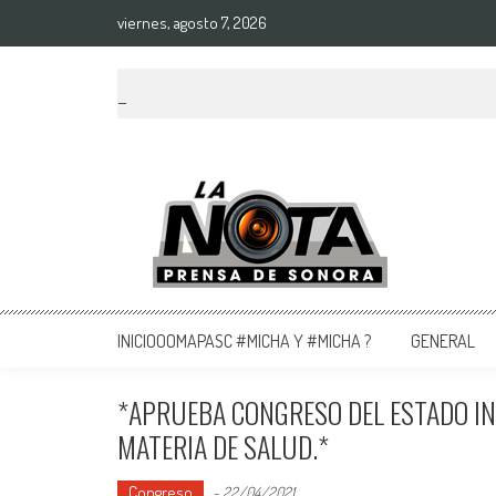
viernes, agosto 7, 2026
La Nota Prensa De Sonora
Noticias del día
INICIOOOMAPASC #MICHA Y #MICHA ?
GENERAL
*APRUEBA CONGRESO DEL ESTADO INI
MATERIA DE SALUD.*
Congreso
-
22/04/2021