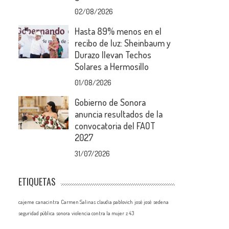
02/08/2026
Hasta 89% menos en el
recibo de luz: Sheinbaum y
Durazo llevan Techos
Solares a Hermosillo
01/08/2026
Gobierno de Sonora
anuncia resultados de la
convocatoria del FAOT
2027
31/07/2026
ETIQUETAS
cajeme
canacintra
Carmen Salinas
claudia pablovich
josé josé
sedena
seguridad pública
sonora
violencia contra la mujer
z 43