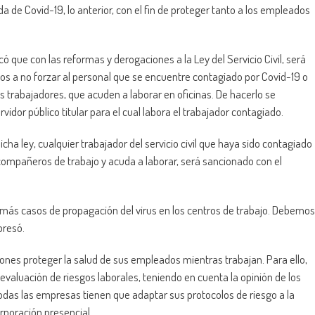
a de Covid-19, lo anterior, con el fin de proteger tanto a los empleados
que con las reformas y derogaciones a la Ley del Servicio Civil, será
ados a no forzar al personal que se encuentre contagiado por Covid-19 o
os trabajadores, que acuden a laborar en oficinas. De hacerlo se
rvidor público titular para el cual labora el trabajador contagiado.
cha ley, cualquier trabajador del servicio civil que haya sido contagiado
 compañeros de trabajo y acuda a laborar, será sancionado con el
 más casos de propagación del virus en los centros de trabajo. Debemos
presó.
ones proteger la salud de sus empleados mientras trabajan. Para ello,
evaluación de riesgos laborales, teniendo en cuenta la opinión de los
das las empresas tienen que adaptar sus protocolos de riesgo a la
orporación presencial.