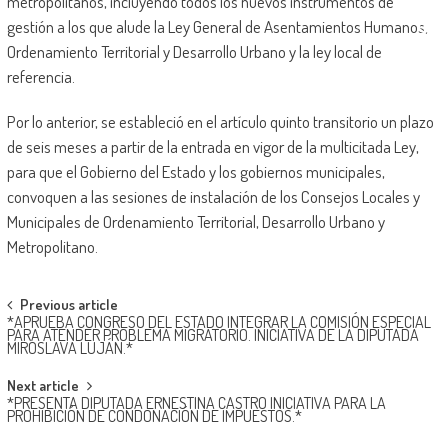
metropolitanos, incluyendo todos los nuevos instrumentos de
gestión a los que alude la Ley General de Asentamientos Humanos,
Ordenamiento Territorial y Desarrollo Urbano y la ley local de
referencia.
Por lo anterior, se estableció en el artículo quinto transitorio un plazo
de seis meses a partir de la entrada en vigor de la multicitada Ley,
para que el Gobierno del Estado y los gobiernos municipales,
convoquen a las sesiones de instalación de los Consejos Locales y
Municipales de Ordenamiento Territorial, Desarrollo Urbano y
Metropolitano.
Post
Previous article
*APRUEBA CONGRESO DEL ESTADO INTEGRAR LA COMISIÓN ESPECIAL
navigation
PARA ATENDER PROBLEMA MIGRATORIO. INICIATIVA DE LA DIPUTADA
MIROSLAVA LUJÁN.*
Next article
*PRESENTA DIPUTADA ERNESTINA CASTRO INICIATIVA PARA LA
PROHIBICIÓN DE CONDONACIÓN DE IMPUESTOS.*