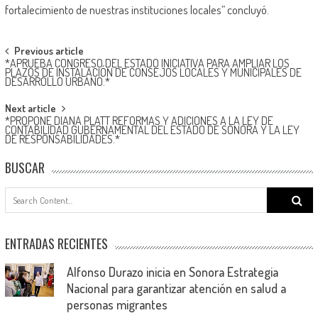
fortalecimiento de nuestras instituciones locales” concluyó.
Post
Previous article
*APRUEBA CONGRESO DEL ESTADO INICIATIVA PARA AMPLIAR LOS
navigation
PLAZOS DE INSTALACIÓN DE CONSEJOS LOCALES Y MUNICIPALES DE
DESARROLLO URBANO.*
Next article
*PROPONE DIANA PLATT REFORMAS Y ADICIONES A LA LEY DE
CONTABILIDAD GUBERNAMENTAL DEL ESTADO DE SONORA Y LA LEY
DE RESPONSABILIDADES.*
BUSCAR
Search
for:
ENTRADAS RECIENTES
Alfonso Durazo inicia en Sonora Estrategia
Nacional para garantizar atención en salud a
personas migrantes