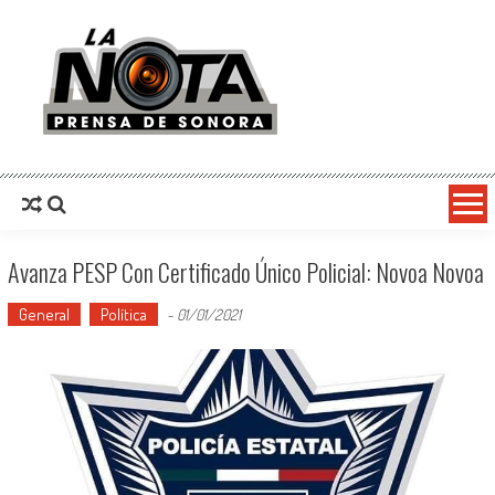
La Nota Prensa De Sonora
Noticias del día
Avanza PESP Con Certificado Único Policial: Novoa Novoa
General
Política
-
01/01/2021