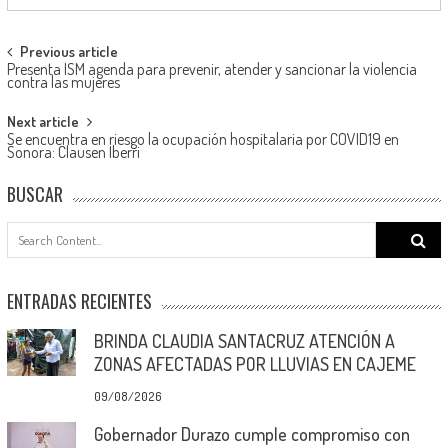
Post
Previous article
Presenta ISM agenda para prevenir, atender y sancionar la violencia
navigation
contra las mujeres
Next article
Se encuentra en riesgo la ocupación hospitalaria por COVID19 en
Sonora: Clausen Iberri
BUSCAR
Search
for:
ENTRADAS RECIENTES
BRINDA CLAUDIA SANTACRUZ ATENCIÓN A
ZONAS AFECTADAS POR LLUVIAS EN CAJEME
09/08/2026
Gobernador Durazo cumple compromiso con