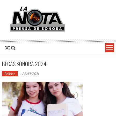
La Nota Prensa De Sonora
Noticias del día
BECAS SONORA 2024
Política
-
25/10/2024