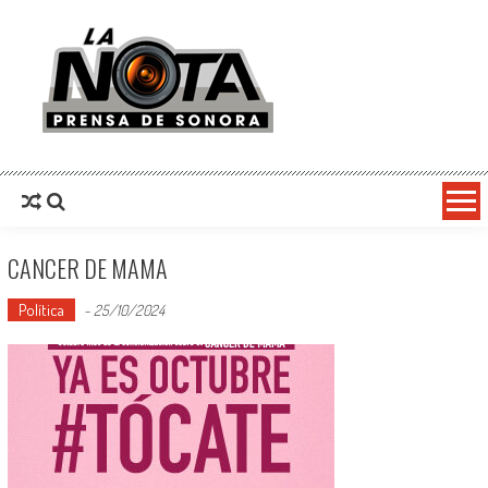
La Nota Prensa De Sonora
Noticias del día
CANCER DE MAMA
Política
-
25/10/2024