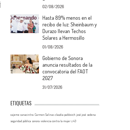
s
d
02/08/2026
Hasta 89% menos en el
recibo de luz: Sheinbaum y
Durazo llevan Techos
Solares a Hermosillo
01/08/2026
Gobierno de Sonora
anuncia resultados de la
convocatoria del FAOT
2027
31/07/2026
ETIQUETAS
cajeme
canacintra
Carmen Salinas
claudia pablovich
josé josé
sedena
seguridad pública
sonora
violencia contra la mujer
z 43