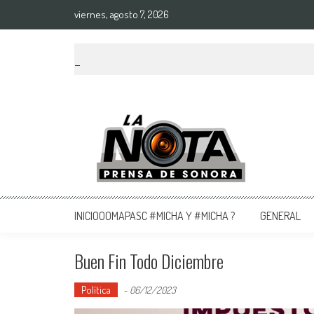
viernes, agosto 7, 2026
La Nota Prensa De Sonora
Noticias del día
INICIOOOMAPASC #MICHA Y #MICHA ?
GENERAL
Buen Fin Todo Diciembre
Política
-
06/12/2023