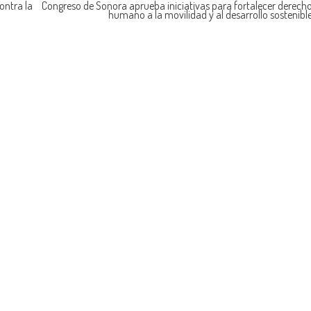
ontra la
Congreso de Sonora aprueba iniciativas para fortalecer derech
humano a la movilidad y al desarrollo sostenibl