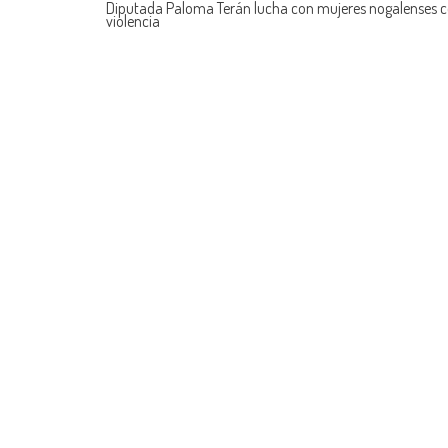
Diputada Paloma Terán lucha con mujeres nogalenses c
violencia
navigation