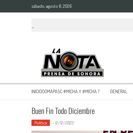
sábado, agosto 8, 2026
La Nota Prensa De Sonora
Noticias del día
INICIOOOMAPASC #MICHA Y #MICHA ?
GENERAL
Buen Fin Todo Diciembre
Política
-
12/12/2023