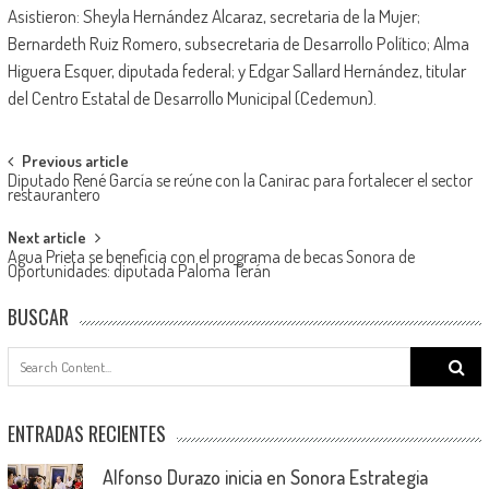
Asistieron: Sheyla Hernández Alcaraz, secretaria de la Mujer;
Bernardeth Ruiz Romero, subsecretaria de Desarrollo Político; Alma
Higuera Esquer, diputada federal; y Edgar Sallard Hernández, titular
del Centro Estatal de Desarrollo Municipal (Cedemun).
Post
Previous article
Diputado René García se reúne con la Canirac para fortalecer el sector
navigation
restaurantero
Next article
Agua Prieta se beneficia con el programa de becas Sonora de
Oportunidades: diputada Paloma Terán
BUSCAR
Search
for:
ENTRADAS RECIENTES
Alfonso Durazo inicia en Sonora Estrategia