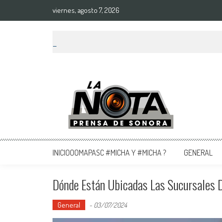
viernes, agosto 7, 2026
La Nota Prensa De Sonora
Noticias del día
INICIOOOMAPASC #MICHA Y #MICHA ?
GENERAL
Dónde Están Ubicadas Las Sucursales 
General
-
03/07/2024