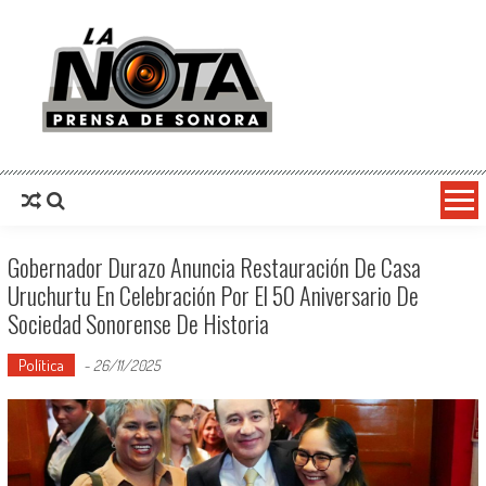
La Nota Prensa De Sonora
Noticias del día
Gobernador Durazo Anuncia Restauración De Casa
Uruchurtu En Celebración Por El 50 Aniversario De
Sociedad Sonorense De Historia
Política
-
26/11/2025