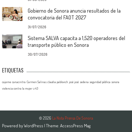
Gobierno de Sonora anuncia resultados de la
convocatoria del FAOT 2027
31/07/2026
Sistema SALVA capacita a 1,520 operadores del
transporte público en Sonora
30/07/2026
ETIQUETAS
cajeme
canacintra
Carmen Salinas
claudia pablovich
josé josé
sedena
seguridad pública
sonora
violencia contra la mujer
z 43
© 2026
La Nota Prensa De Sonora
Powered by
WordPress
| Theme:
AccessPress Mag