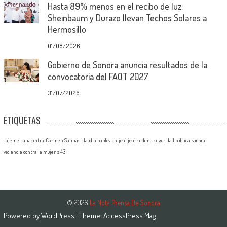
Hasta 89% menos en el recibo de luz:
Sheinbaum y Durazo llevan Techos Solares a
Hermosillo
01/08/2026
Gobierno de Sonora anuncia resultados de la
convocatoria del FAOT 2027
31/07/2026
ETIQUETAS
cajeme
canacintra
Carmen Salinas
claudia pablovich
josé josé
sedena
seguridad pública
sonora
violencia contra la mujer
z 43
© 2026
La Nota Prensa De Sonora
Powered by
WordPress
| Theme:
AccessPress Mag