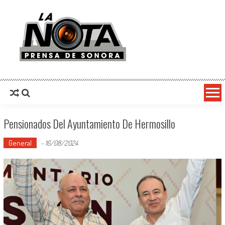
La Nota Prensa De Sonora
Noticias del día
Pensionados Del Ayuntamiento De Hermosillo
General
-
16/08/2024