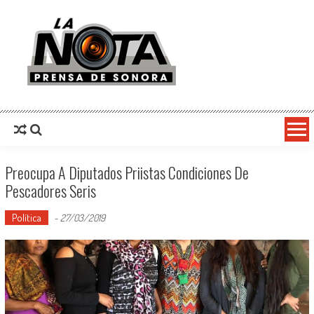
La Nota Prensa De Sonora
Noticias del día
Preocupa A Diputados Priistas Condiciones De
Pescadores Seris
Política
-
27/03/2019