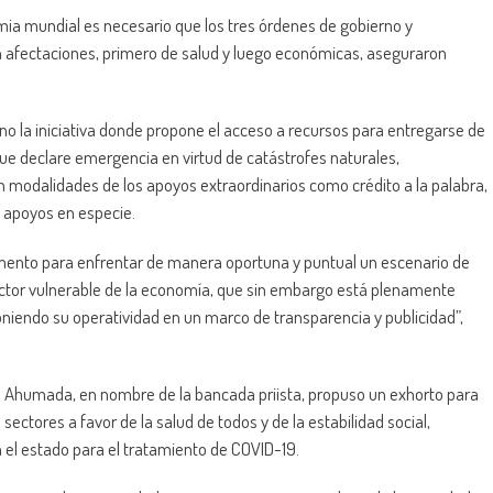
ia mundial es necesario que los tres órdenes de gobierno y
fectaciones, primero de salud y luego económicas, aseguraron
eno la iniciativa donde propone el acceso a recursos para entregarse de
ue declare emergencia en virtud de catástrofes naturales,
 modalidades de los apoyos extraordinarios como crédito a la palabra,
o apoyos en especie.
umento para enfrentar de manera oportuna y puntual un escenario de
ctor vulnerable de la economía, que sin embargo está plenamente
oniendo su operatividad en un marco de transparencia y publicidad”,
as Ahumada, en nombre de la bancada priista, propuso un exhorto para
sectores a favor de la salud de todos y de la estabilidad social,
 el estado para el tratamiento de COVID-19.