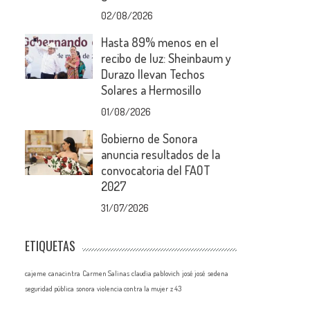
02/08/2026
Hasta 89% menos en el
recibo de luz: Sheinbaum y
Durazo llevan Techos
Solares a Hermosillo
01/08/2026
Gobierno de Sonora
anuncia resultados de la
convocatoria del FAOT
2027
31/07/2026
ETIQUETAS
cajeme
canacintra
Carmen Salinas
claudia pablovich
josé josé
sedena
seguridad pública
sonora
violencia contra la mujer
z 43