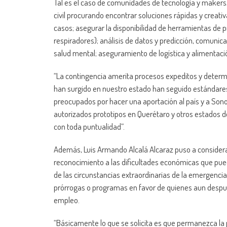
Tal es el caso de comunidades de tecnología y maker
civil procurando encontrar soluciones rápidas y creat
casos; asegurar la disponibilidad de herramientas de 
respiradores); análisis de datos y predicción, comunic
salud mental; aseguramiento de logística y alimentació
“La contingencia amerita procesos expeditos y determ
han surgido en nuestro estado han seguido estándares
preocupados por hacer una aportación al país y a Son
autorizados prototipos en Querétaro y otros estados de
con toda puntualidad”.
Además, Luis Armando Alcalá Alcaraz puso a considerac
reconocimiento a las dificultades económicas que pue
de las circunstancias extraordinarias de la emergenci
prórrogas o programas en favor de quienes aun despué
empleo.
“Básicamente lo que se solicita es que permanezca la po