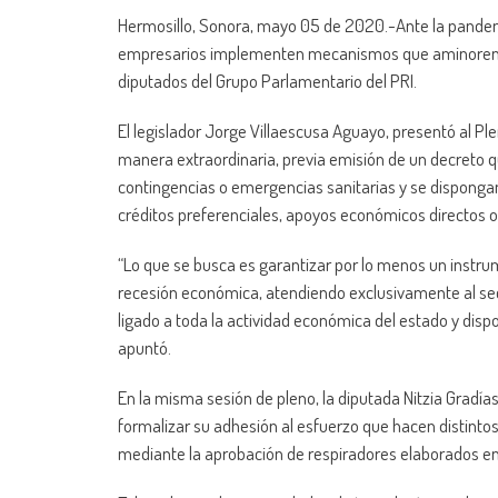
Hermosillo, Sonora, mayo 05 de 2020.-Ante la pandem
empresarios implementen mecanismos que aminoren a
diputados del Grupo Parlamentario del PRI.
El legislador Jorge Villaescusa Aguayo, presentó al Pl
manera extraordinaria, previa emisión de un decreto q
contingencias o emergencias sanitarias y se dispongan
créditos preferenciales, apoyos económicos directos 
“Lo que se busca es garantizar por lo menos un instr
recesión económica, atendiendo exclusivamente al se
ligado a toda la actividad económica del estado y disp
apuntó.
En la misma sesión de pleno, la diputada Nitzia Gradí
formalizar su adhesión al esfuerzo que hacen distintos 
mediante la aprobación de respiradores elaborados en