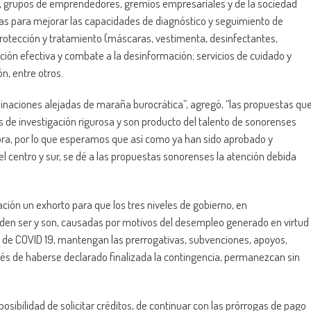
s, grupos de emprendedores, gremios empresariales y de la sociedad
ivas para mejorar las capacidades de diagnóstico y seguimiento de
protección y tratamiento (máscaras, vestimenta, desinfectantes,
ación efectiva y combate a la desinformación; servicios de cuidado y
n, entre otros.
inaciones alejadas de maraña burocrática”, agregó, “las propuestas qu
 de investigación rigurosa y son producto del talento de sonorenses
ora, por lo que esperamos que así como ya han sido aprobado y
l centro y sur, se dé a las propuestas sonorenses la atención debida
ión un exhorto para que los tres niveles de gobierno, en
den ser y son, causadas por motivos del desempleo generado en virtud
a de COVID 19, mantengan las prerrogativas, subvenciones, apoyos,
s de haberse declarado finalizada la contingencia, permanezcan sin
sibilidad de solicitar créditos, de continuar con las prórrogas de pago