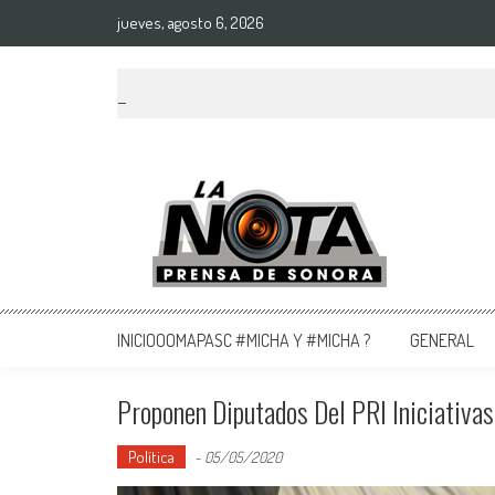
jueves, agosto 6, 2026
La Nota Prensa De Sonora
Noticias del día
INICIOOOMAPASC #MICHA Y #MICHA ?
GENERAL
Proponen Diputados Del PRI Iniciativa
Política
-
05/05/2020