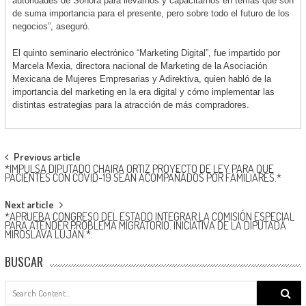
autoridades de Sonora para llevarnos y capacitarnos en temas que son
de suma importancia para el presente, pero sobre todo el futuro de los
negocios”, aseguró.
El quinto seminario electrónico “Marketing Digital”, fue impartido por
Marcela Mexia, directora nacional de Marketing de la Asociación
Mexicana de Mujeres Empresarias y Adirektiva, quien habló de la
importancia del marketing en la era digital y cómo implementar las
distintas estrategias para la atracción de más compradores.
Post
Previous article
*IMPULSA DIPUTADO CHAIRA ORTIZ PROYECTO DE LEY PARA QUE
navigation
PACIENTES CON COVID-19 SEAN ACOMPAÑADOS POR FAMILIARES.*
Next article
*APRUEBA CONGRESO DEL ESTADO INTEGRAR LA COMISIÓN ESPECIAL
PARA ATENDER PROBLEMA MIGRATORIO. INICIATIVA DE LA DIPUTADA
MIROSLAVA LUJÁN.*
BUSCAR
Search
for: