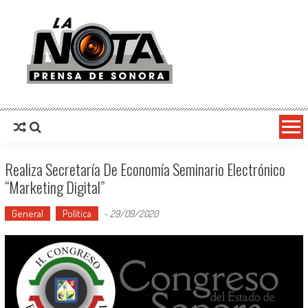
La Nota Prensa De Sonora
Noticias del día
Realiza Secretaría De Economía Seminario Electrónico
“Marketing Digital”
General
Política
-
29/09/2020