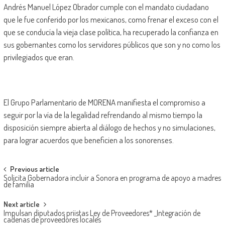
Andrés Manuel López Obrador cumple con el mandato ciudadano
que le fue conferido por los mexicanos, como frenar el exceso con el
que se conducía la vieja clase política, ha recuperado la confianza en
sus gobernantes como los servidores públicos que son y no como los
privilegiados que eran.
El Grupo Parlamentario de MORENA manifiesta el compromiso a
seguir por la vía de la legalidad refrendando al mismo tiempo la
disposición siempre abierta al diálogo de hechos y no simulaciones,
para lograr acuerdos que beneficien a los sonorenses.
Post
Previous article
Solicita Gobernadora incluir a Sonora en programa de apoyo a madres
navigation
de familia
Next article
Impulsan diputados priistas Ley de Proveedores* _Integración de
cadenas de proveedores locales