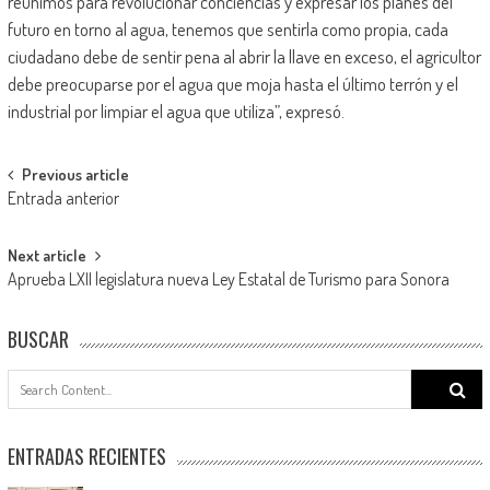
reunimos para revolucionar conciencias y expresar los planes del
futuro en torno al agua, tenemos que sentirla como propia, cada
ciudadano debe de sentir pena al abrir la llave en exceso, el agricultor
debe preocuparse por el agua que moja hasta el último terrón y el
industrial por limpiar el agua que utiliza”, expresó.
Post
Previous article
Entrada anterior
navigation
Next article
Aprueba LXII legislatura nueva Ley Estatal de Turismo para Sonora
BUSCAR
Search
for:
ENTRADAS RECIENTES