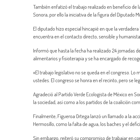
También enfatizó el trabajo realizado en beneficio de 
Sonora, por ello la iniciativa de la figura del Diputado M
El diputado hizo especial hincapié en que la verdadera l
encuentra en el contacto directo, sensible y humanist
Informó que hasta la fecha ha realizado 24 jornadas de
alimentarios y fisioterapia y se ha encargado de recoger
«El trabajo legislativo no se queda en el congreso. Lo 
ustedes. El congreso se honra en el recinto, pero se leg
Agradeció al Partido Verde Ecologista de México en Son
la sociedad, así como a los partidos de la coalición c
Finalmente, Figueroa Ortega lanzó un llamado a la acc
Hermosillo, como la falta de agua, los baches y el defici
Sin embargo, reiteró su compromiso de trabajar en con