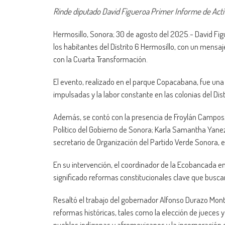
Rinde diputado David Figueroa Primer Informe de Acti
Hermosillo, Sonora; 30 de agosto del 2025.- David Figu
los habitantes del Distrito 6 Hermosillo, con un mensa
con la Cuarta Transformación.
El evento, realizado en el parque Copacabana, fue una o
impulsadas y la labor constante en las colonias del Dist
Además, se contó con la presencia de Froylán Campos, 
Político del Gobierno de Sonora; Karla Samantha Yanez 
secretario de Organización del Partido Verde Sonora, en
En su intervención, el coordinador de la Ecobancada e
significado reformas constitucionales clave que buscan 
Resaltó el trabajo del gobernador Alfonso Durazo Mon
reformas históricas, tales como la elección de jueces 
pueblos indígenas y afromexicanos y la incorporación d