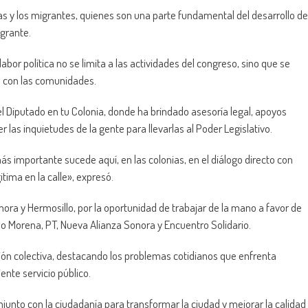
las y los migrantes, quienes son una parte fundamental del desarrollo de
igrante.
abor política no se limita a las actividades del congreso, sino que se
a con las comunidades.
l Diputado en tu Colonia, donde ha brindado asesoría legal, apoyos
 las inquietudes de la gente para llevarlas al Poder Legislativo.
más importante sucede aquí, en las colonias, en el diálogo directo con
itima en la calle», expresó.
ora y Hermosillo, por la oportunidad de trabajar de la mano a favor de
omo Morena, PT, Nueva Alianza Sonora y Encuentro Solidario.
ión colectiva, destacando los problemas cotidianos que enfrenta
ente servicio público.
junto con la ciudadanía para transformar la ciudad y mejorar la calidad