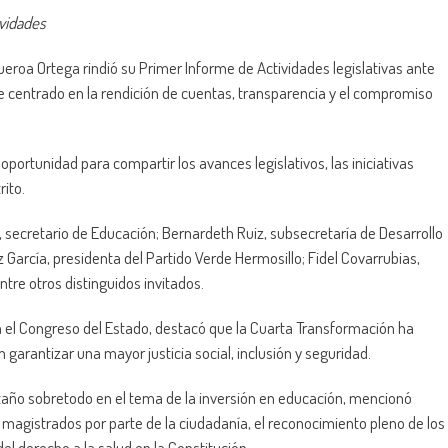
vidades
eroa Ortega rindió su Primer Informe de Actividades legislativas ante
je centrado en la rendición de cuentas, transparencia y el compromiso
portunidad para compartir los avances legislativos, las iniciativas
rito.
secretario de Educación; Bernardeth Ruiz, subsecretaría de Desarrollo
García, presidenta del Partido Verde Hermosillo; Fidel Covarrubias,
tre otros distinguidos invitados.
n el Congreso del Estado, destacó que la Cuarta Transformación ha
garantizar una mayor justicia social, inclusión y seguridad.
taño sobretodo en el tema de la inversión en educación, mencionó
y magistrados por parte de la ciudadanía, el reconocimiento pleno de los
el derecho a la salud en la Constitución.