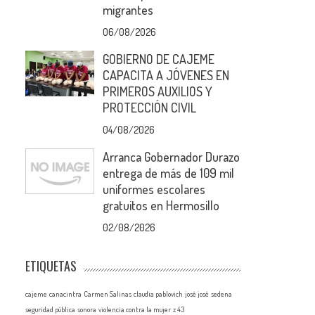
migrantes
06/08/2026
GOBIERNO DE CAJEME
CAPACITA A JÓVENES EN
PRIMEROS AUXILIOS Y
PROTECCIÓN CIVIL
04/08/2026
Arranca Gobernador Durazo
entrega de más de 109 mil
uniformes escolares
gratuitos en Hermosillo
02/08/2026
ETIQUETAS
cajeme
canacintra
Carmen Salinas
claudia pablovich
josé josé
sedena
seguridad pública
sonora
violencia contra la mujer
z 43