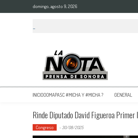
domingo, agosto 9, 2026
La Nota Prensa De Sonora
Noticias del día
INICIOOOMAPASC #MICHA Y #MICHA ?
GENERAL
Rinde Diputado David Figueroa Primer 
Congreso
-
30/08/2025