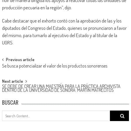
fluir de manera dirigida los apoyos a reactivar todas las unidades de
producción pecuaria en la región”, dijo.
Cabe destacar que el exhorto contó con la aprobación de las y los
diputados del Congreso del Estado, quienes se pronunciaron a favor
del mismo, para turnarlo al ejecutivo del Estado y al titular de la
UGRS.
Post
Previous article
Se busca potencializar el valor de los productos sonorenses
navigation
Next article
SE DEBE DE CREAR UNA MAESTRÍA PARA LA PRÁCTICA ARCHIVISTA
DENTRO DE LA UNIVERSIDAD DE SONORA: MARTÍN MATRECITOS
BUSCAR
Search
for: