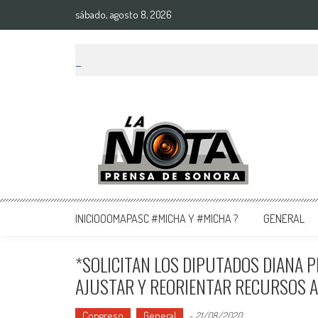
sábado, agosto 8, 2026
La Nota Prensa De Sonora
Noticias del día
INICIOOOMAPASC #MICHA Y #MICHA ?
GENERAL
*SOLICITAN LOS DIPUTADOS DIANA P
AJUSTAR Y REORIENTAR RECURSOS A
Congreso
General
-
21/08/2020