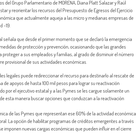
os del Grupo Parlamentario de MORENA, Diana Platt Salazar y Raúl
star y reorientar los recursos del Presupuesto de Egresos del Ejercicio
económica que actualmente aqueja a las micro y medianas empresas de
d -19.
a cual señala que desde el primer momento que se declaró la emergencia
s medidas de protección y prevención, ocasionando que las grandes
proteger a sus empleados y familias, al grado de disminuir el número
rre provisional de sus actividades económicas.
des legales puede redireccionar el recurso para destinarlo al rescate de
de apoyos de hasta 100 mil pesos para lograr su reactivación
o por el ejecutivo estatal y a las Pymes se les cargue solamente un
y de esta manera buscar opciones que conduzcan a la reactivación
ómica de las Pymes que representan ese 60% de la actividad económica
oral. La opción de habilitar programas de créditos emergentes a través
 se imponen nuevas cargas económicas que pueden influir en el cierre