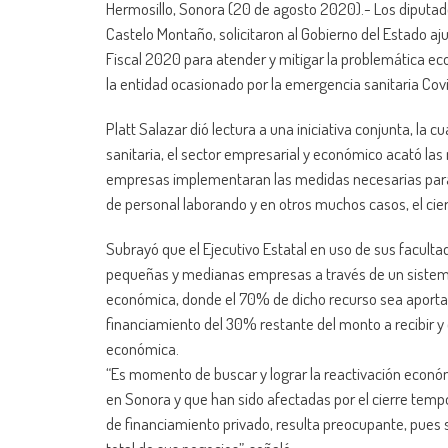
Hermosillo, Sonora (20 de agosto 2020).- Los diputad
Castelo Montaño, solicitaron al Gobierno del Estado aju
Fiscal 2020 para atender y mitigar la problemática 
la entidad ocasionado por la emergencia sanitaria Covi
Platt Salazar dió lectura a una iniciativa conjunta, l
sanitaria, el sector empresarial y económico acató la
empresas implementaran las medidas necesarias para 
de personal laborando y en otros muchos casos, el cie
Subrayó que el Ejecutivo Estatal en uso de sus faculta
pequeñas y medianas empresas a través de un sistema 
económica, donde el 70% de dicho recurso sea aportad
financiamiento del 30% restante del monto a recibir 
económica.
“Es momento de buscar y lograr la reactivación econ
en Sonora y que han sido afectadas por el cierre temp
de financiamiento privado, resulta preocupante, pues