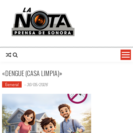
La Nota Prensa De Sonora
Noticias del día
«DENGUE (CASA LIMPIA)»
General
-
30/05/2026