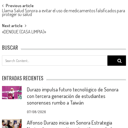
Post
Previous article
Llama Salud Sonora a evitar el uso de medicamentos falsificados para
navigation
proteger su salud
Next article
«DENGUE (CASA LIMPIA)»
BUSCAR
Search
for:
ENTRADAS RECIENTES
Durazo impulsa futuro tecnológico de Sonora
con tercera generación de estudiantes
sonorenses rumbo a Taiwán
07/08/2026
Alfonso Durazo inicia en Sonora Estrategia