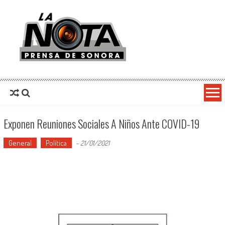
La Nota Prensa De Sonora
Noticias del día
Exponen Reuniones Sociales A Niños Ante COVID-19
General
Política
-
21/01/2021